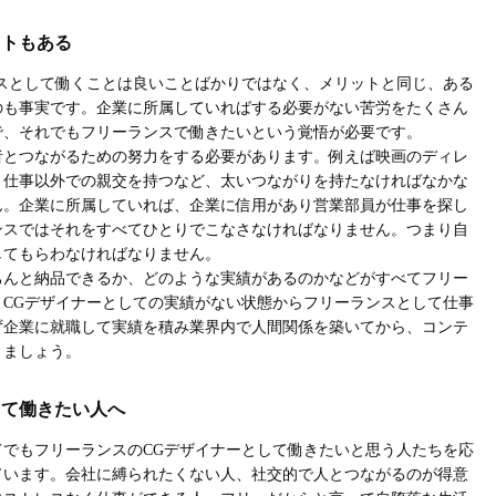
ットもある
スとして働くことは良いことばかりではなく、メリットと同じ、ある
のも事実です。企業に所属していればする必要がない苦労をたくさん
で、それでもフリーランスで働きたいという覚悟が必要です。
者とつながるための努力をする必要があります。例えば映画のディレ
と仕事以外での親交を持つなど、太いつながりを持たなければなかな
ん。企業に所属していれば、企業に信用があり営業部員が仕事を探し
ンスではそれをすべてひとりでこなさなければなりません。つまり自
してもらわなければなりません。
ちんと納品できるか、どのような実績があるのかなどがすべてフリー
CGデザイナーとしての実績がない状態からフリーランスとして仕事
ず企業に就職して実績を積み業界内で人間関係を築いてから、コンテ
りましょう。
して働きたい人へ
でもフリーランスのCGデザイナーとして働きたいと思う人たちを応
ています。会社に縛られたくない人、社交的で人とつながるのが得意