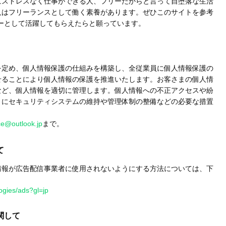
にストレスなく仕事ができる人、フリーだからと言って自堕落な生活
人はフリーランスとして働く素養があります。ぜひこのサイトを参考
ーとして活躍してもらえたらと願っています。
を定め、個人情報保護の仕組みを構築し、全従業員に個人情報保護の
せることにより個人情報の保護を推進いたします。お客さまの個人情
など、個人情報を適切に管理します。個人情報への不正アクセスや紛
うにセキュリティシステムの維持や管理体制の整備などの必要な措置
ce@outlook.jp
まで。
て
情報が広告配信事業者に使用されないようにする方法については、下
logies/ads?gl=jp
関して