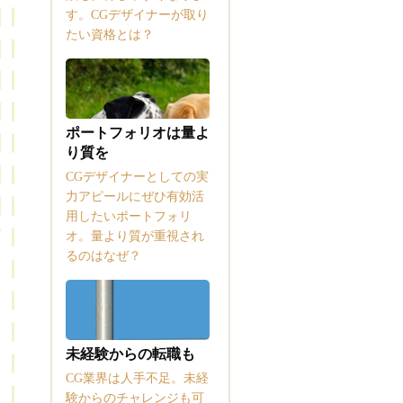
す。CGデザイナーが取り
たい資格とは？
ポートフォリオは量よ
り質を
CGデザイナーとしての実
力アピールにぜひ有効活
用したいポートフォリ
オ。量より質が重視され
るのはなぜ？
未経験からの転職も
CG業界は人手不足。未経
験からのチャレンジも可